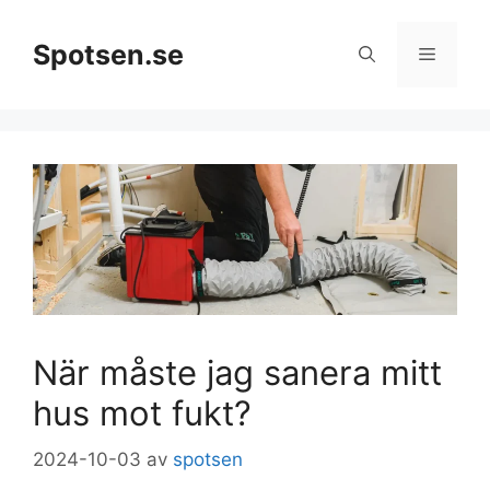
Hoppa
till
Spotsen.se
Meny
innehåll
När måste jag sanera mitt
hus mot fukt?
2024-10-03
av
spotsen