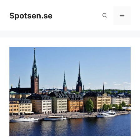
Hoppa
till
Spotsen.se
Meny
innehåll