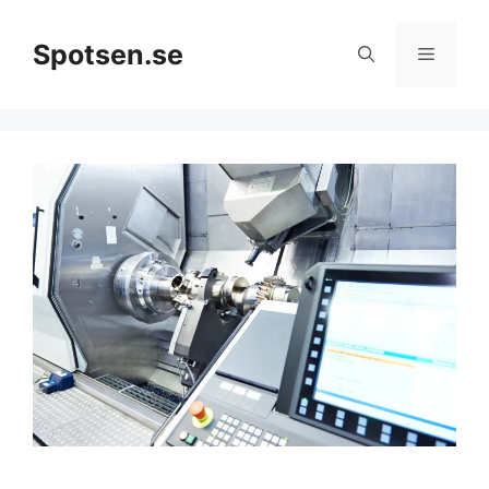
Hoppa
till
Spotsen.se
Meny
innehåll