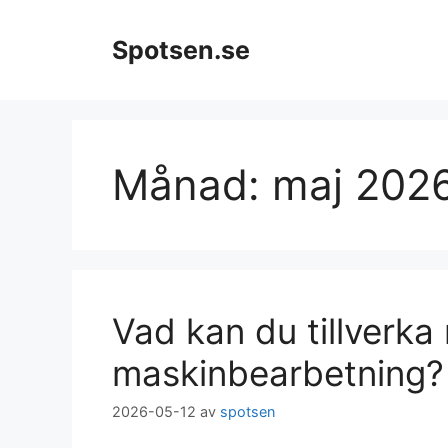
Hoppa
till
Spotsen.se
innehåll
Månad:
maj 202
Vad kan du tillverk
maskinbearbetning?
2026-05-12
av
spotsen