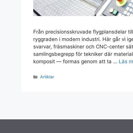
Från precisionsskruvade flygplansdelar til
ryggraden i modern industri. Här går vi i
svarvar, fräsmaskiner och CNC-center sät
samlingsbegrepp för tekniker där material
komposit — formas genom att ta …
Läs m
Kategorier
Artiklar