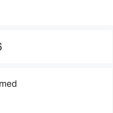
6
a med