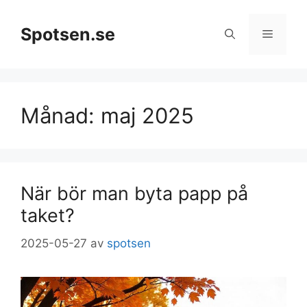
Hoppa
till
Spotsen.se
Meny
innehåll
Månad:
maj 2025
När bör man byta papp på
taket?
2025-05-27
av
spotsen